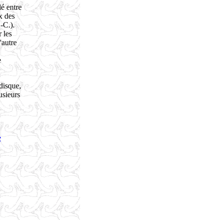
lé entre
x des
-C.).
 les
'autre
e
disque,
usieurs
e