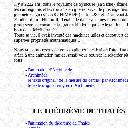
Il y a 2222 ans, dans le royaume de Syracuse (en Sicile), écarte
les carthaginois et les romains en guerre, vivait le plus ingénieu
géomètres "grecs" : ARCHIMÈDE ( entre -284 et -212 avant J.
Familier du roi Hiéron II, il était allé dans sa jeunesse rencontrer
professeurs et consulter la grande bibliothèque d'Alexandrie, à l
bout de la Méditerranée.
Toute sa vie, il avait inventé des machines utiles et découvert d
superbes propriétés mathématiques...
Nous vous proposons de vous expliquer le calcul de l'aire d'un 
grâce à une animation rapide. (mais vous pourrez la regarder pl
fois)
-
l'animation d'Archimède
-
Archimède
-
le texte original "de la mesure du cercle" par Archimèd
-
le texte original en grec d'Archimède
LE THÉORÈME DE THALÈS
-
l'animation du théorème de Thalès