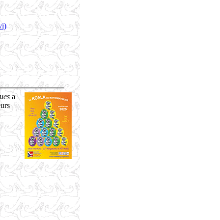
vi)
ues
a
eurs