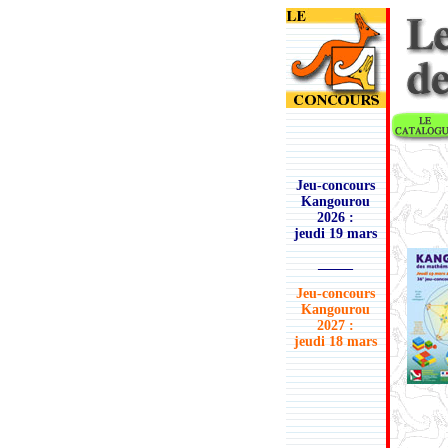
Jeu-concours
Kangourou
2026 :
jeudi 19 mars
_____
Jeu-concours
Kangourou
2027 :
jeudi 18 mars