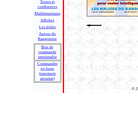
Textes et
conférences
Mathématiques
Affiches
Les règles
Autour du
Kangourou
Bon de
commande
imprimable
Commander
en ligne
(paiement
sécurisé)
© 2