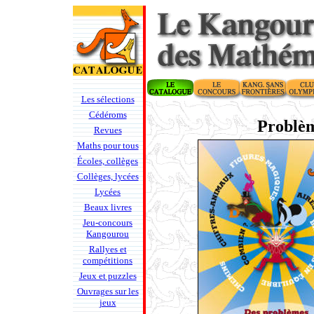
Les sélections
Cédéroms
Problèm
Revues
Maths pour tous
Écoles, collèges
Collèges, lycées
Lycées
Beaux livres
Jeu-concours
Kangourou
Rallyes et
compétitions
Jeux et puzzles
Ouvrages sur les
jeux