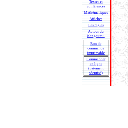
Textes et
conférences
Mathématiques
Affiches
Les règles
Autour du
Kangourou
Bon de
commande
imprimable
Commander
en ligne
(paiement
sécurisé)