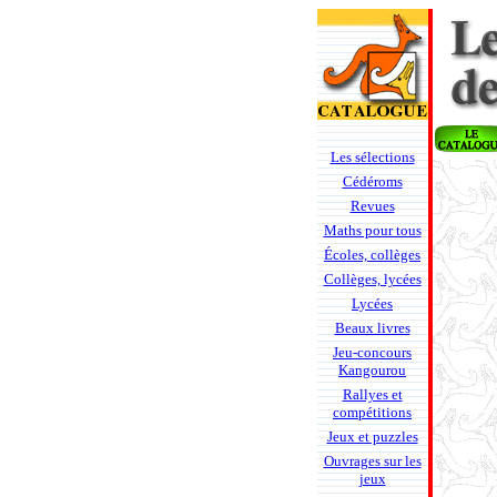
Les sélections
Cédéroms
Revues
Maths pour tous
Écoles, collèges
Collèges, lycées
Lycées
Beaux livres
Jeu-concours
Kangourou
Rallyes et
compétitions
Jeux et puzzles
Ouvrages sur les
jeux