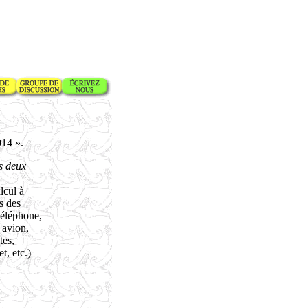
14 ».
es deux
lcul à
s des
téléphone,
 avion,
tes,
t, etc.)