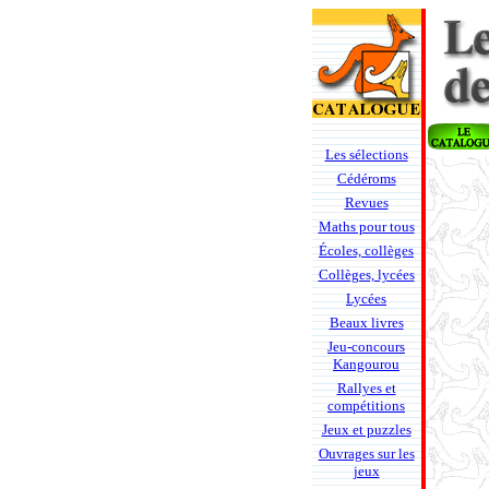
Les sélections
Cédéroms
Revues
Maths pour tous
Écoles, collèges
Collèges, lycées
Lycées
Beaux livres
Jeu-concours
Kangourou
Rallyes et
compétitions
Jeux et puzzles
Ouvrages sur les
jeux