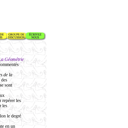
La Géométrie
t commentés
s de la
 des
se sont
eux
r repérer les
r les
elon le degré
nte en un