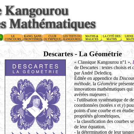
Descartes - La Géométrie
« Classique Kangourou n°1 »,
de Descartes : textes choisis e
par André Deledicq.
Éditée en appendice du
Discour
méthode
, la
Géométrie
présente
innovations mathématiques qui 
avérées majeures :
- l'utilisation systématique de d
coordonnées (notées
x
et
y
) pou
points d'une courbe et en étudie
propriétés géométriques,
- la classification des courbes s
de leur équation,
- la détermination de leur tange