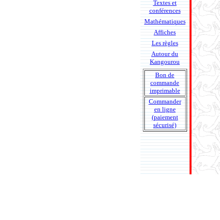
Textes et
conférences
Mathématiques
Affiches
Les règles
Autour du
Kangourou
Bon de
commande
imprimable
Commander
en ligne
(paiement
sécurisé)