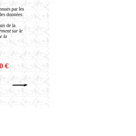
nnues par les
t les données
ais
de la
rment sur le
e la
0 €