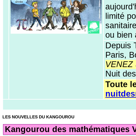
aujourd'
limité p
sanitair
ou bien 
Depuis T
Paris, 
VENEZ
Nuit de
Toute l
nuitde
LES NOUVELLES DU KANGOUROU
Kangourou des mathématiques 